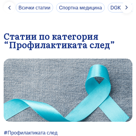
Всички статии
Cпортна медицина
DGKP
E
Статии по категория
“Профилактиката след”
#Профилактиката след