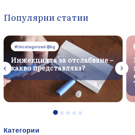
Популярни статии
#Uncategorized @bg
Инжекцията за отслабване –
какво представлява?
Категории