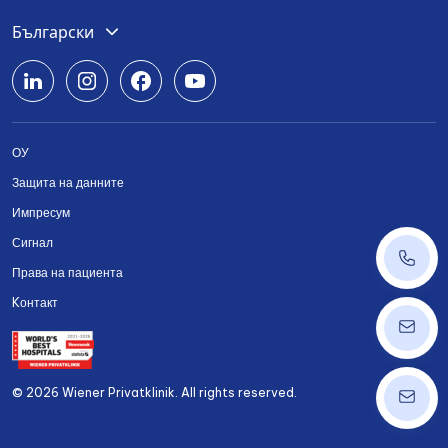
Deutsch
Български
English
Română
ОУ
Srpski
Защита на данните
Українська
Импресум
Сигнал
+43 14
Права на пациента
Kонтакт
ordinat
© 2026 Wiener Privatklinik. All rights reserved.
info@w