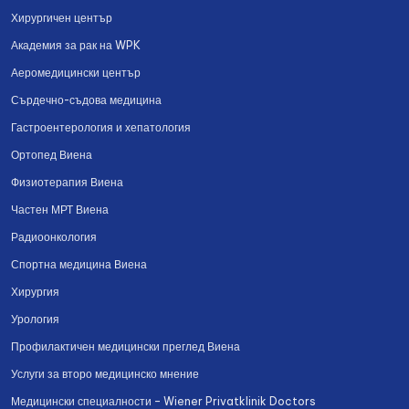
Хирургичен център
Академия за рак на WPK
Аеромедицински център
Сърдечно-съдова медицина
Гастроентерология и хепатология
Ортопед Виена
Физиотерапия Виена
Частен МРТ Виена
Радиоонкология
Спортна медицина Виена
Хирургия
Урология
Профилактичен медицински преглед Виена
Услуги за второ медицинско мнение
Медицински специалности – Wiener Privatklinik Doctors