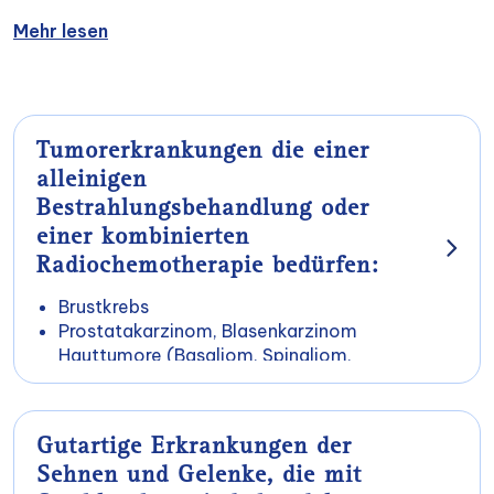
Mehr lesen
Tumorerkrankungen die einer
alleinigen
Bestrahlungsbehandlung oder
einer kombinierten
Radiochemotherapie bedürfen:
Brustkrebs
Prostatakarzinom, Blasenkarzinom
Hauttumore (Basaliom, Spinaliom,
Merkelzellkarzinom, Melanom,
Plattenepithelkarzinom) Kopf- Hals-
Tumore (Naso -, Oro -, Hypopharynx –
Gutartige Erkrankungen der
und Larynxkarzinom)
Sehnen und Gelenke, die mit
Lymphome, Plasmozytom, Hodgkin und