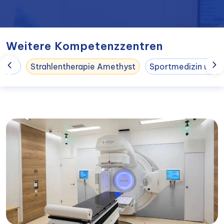
Weitere Kompetenzzentren
ogie
Strahlentherapie Amethyst
Sportmedizin und S