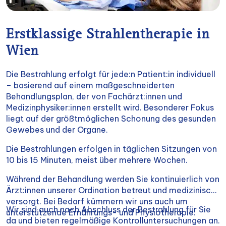
Erstklassige Strahlentherapie in
Wien
Die Bestrahlung erfolgt für jede:n Patient:in individuell
– basierend auf einem maßgeschneiderten
Behandlungsplan, der von Fachärzt:innen und
Medizinphysiker:innen erstellt wird. Besonderer Fokus
liegt auf der größtmöglichen Schonung des gesunden
Gewebes und der Organe.
Die Bestrahlungen erfolgen in täglichen Sitzungen von
10 bis 15 Minuten, meist über mehrere Wochen.
Während der Behandlung werden Sie kontinuierlich von
Ärzt:innen unserer Ordination betreut und medizinisch
versorgt. Bei Bedarf kümmern wir uns auch um
Wir sind auch nach Abschluss der Bestrahlung für Sie
unterstützende Ernährungs- und Physiotherapie.
da und bieten regelmäßige Kontrolluntersuchungen an.