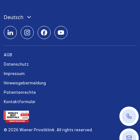
Deutsch
English
Română
Srpski
AGB
Български
Datenschutz
Українська
Impressum
Hinweisgebermeldung
Patientenrechte
Kontaktformular
+43 14
© 2026 Wiener Privatklinik. All rights reserved.
ordina