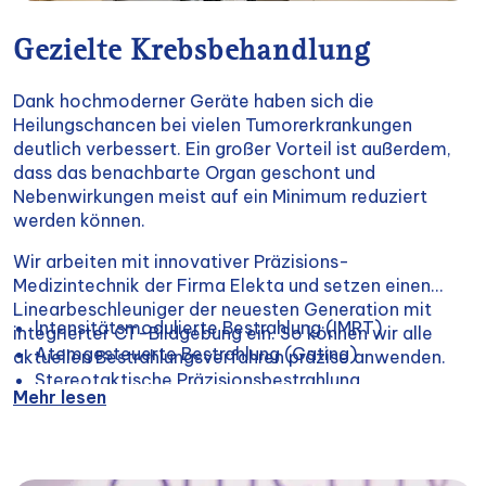
Gezielte Krebsbehandlung
Dank hochmoderner Geräte haben sich die
Heilungschancen bei vielen Tumorerkrankungen
deutlich verbessert. Ein großer Vorteil ist außerdem,
dass das benachbarte Organ geschont und
Nebenwirkungen meist auf ein Minimum reduziert
werden können.
Wir arbeiten mit innovativer Präzisions-
Medizintechnik der Firma Elekta und setzen einen
Linearbeschleuniger der neuesten Generation mit
lntensitätsmodulierte Bestrahlung (IMRT)
integrierter CT-Bildgebung ein. So können wir alle
Atemgesteuerte Bestrahlung (Gating)
aktuellen Bestrahlungsverfahren präzise anwenden.
Stereotaktische Präzisionsbestrahlung
Mehr lesen
Bewegungsstrahlung (VMAT) Bildgeführte
Bestrahlung (IGRT)
PET-CT in Kooperation mit dem
Radiology Center