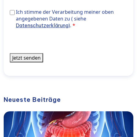
Aktuelles
Ich stimme der Verarbeitung meiner oben angegeben
Ich stimme der Verarbeitung meiner oben
aus
Daten zu ( siehe <a href="https://wiener-
angegebenen Daten zu ( siehe
der
privatklinik.com/datenschutzerklaerung/" target="_bl
).
Datenschutzerklärung
WPK
rel="noopener noreferrer"> Datenschutzerklärung</a>
informiert
werden
Jetzt senden
Neueste Beiträge