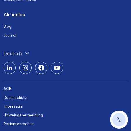
Aktuelles
Blog
Journal
Deutsch
English
Română
Srpski
AGB
Български
Datenschutz
Українська
Impressum
Hinweisgebermeldung
+43 14
Patientenrechte