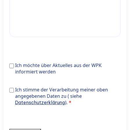
Ich
Ich möchte über Aktuelles aus der WPK
möchte
informiert werden
über
Aktuelles
Ich stimme der Verarbeitung meiner oben angegeben
Ich stimme der Verarbeitung meiner oben
aus
Daten zu ( siehe <a href="https://wiener-
angegebenen Daten zu ( siehe
der
privatklinik.com/datenschutzerklaerung/" target="_bl
).
Datenschutzerklärung
WPK
rel="noopener noreferrer"> Datenschutzerklärung</a>
informiert
werden