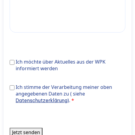
Ich
Ich möchte über Aktuelles aus der WPK
möchte
informiert werden
über
Aktuelles
Ich stimme der Verarbeitung meiner oben angegeben
Ich stimme der Verarbeitung meiner oben
aus
Daten zu ( siehe <a href="https://wiener-
angegebenen Daten zu ( siehe
der
privatklinik.com/datenschutzerklaerung/" target="_bl
).
Datenschutzerklärung
WPK
rel="noopener noreferrer"> Datenschutzerklärung</a>
informiert
werden
Jetzt senden