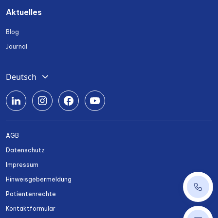
Aktuelles
Blog
Journal
Deutsch
English
Română
Srpski
AGB
Български
Datenschutz
Українська
Impressum
Hinweisgebermeldung
+43 14
Patientenrechte
Kontaktformular