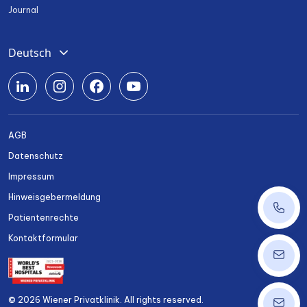
Journal
Deutsch
English
Română
Srpski
AGB
Български
Datenschutz
Українська
Impressum
Hinweisgebermeldung
+43 14
Patientenrechte
Kontaktformular
ordinat
© 2026 Wiener Privatklinik. All rights reserved.
info@w