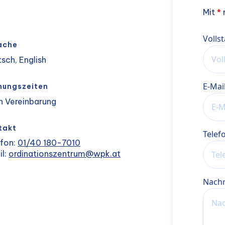
Mit
*
m
Name
Volls
ache
sch, English
E-Mai
nungszeiten
h Vereinbarung
takt
Tele
efon:
01/40 180-7010
il:
ordinationszentrum@wpk.at
Nachr