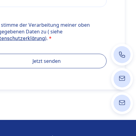
timme der Verarbeitung meiner oben angegebenen Daten zu 
h stimme der Verarbeitung meiner oben
errer"> Datenschutzerklärung</a>).
gegebenen Daten zu ( siehe
).
tenschutzerklärung
+43 140
Jetzt senden
ordinati
info@wpk