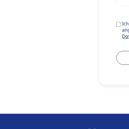
Ich s
Ic
noref
an
Da