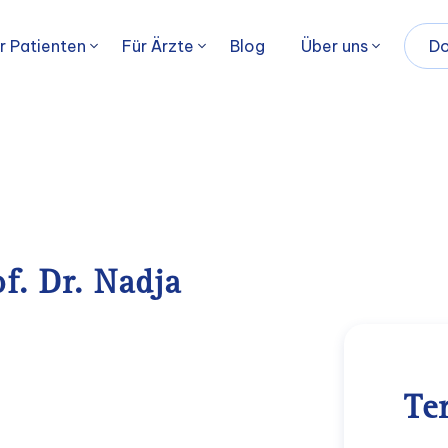
r Patienten
Für Ärzte
Blog
Über uns
Do
f. Dr. Nadja
Te