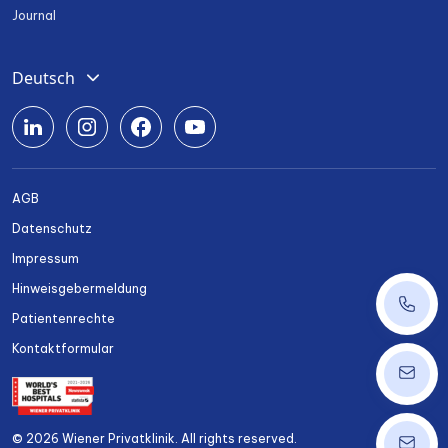
Journal
Deutsch
English
Română
Srpski
AGB
Български
Datenschutz
Українська
Impressum
Hinweisgebermeldung
+43 14
Patientenrechte
Kontaktformular
ordinat
© 2026 Wiener Privatklinik. All rights reserved.
info@w