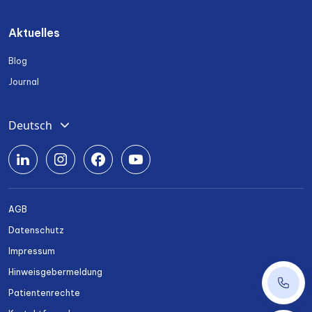
Aktuelles
Blog
Journal
Deutsch
English
Română
Srpski
AGB
Български
Datenschutz
Українська
Impressum
Hinweisgebermeldung
+43 14
Patientenrechte