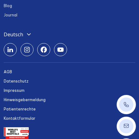
Blog
Journal
Deutsch
English
Română
Srpski
AGB
Български
Datenschutz
Українська
Impressum
Hinweisgebermeldung
+43 14
Patientenrechte
Kontaktformular
ordinat