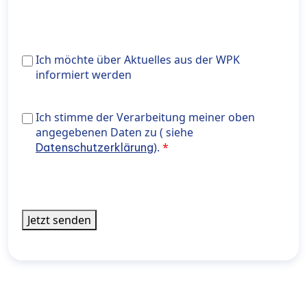
Ich
Ich möchte über Aktuelles aus der WPK
möchte
informiert werden
über
Aktuelles
Ich stimme der Verarbeitung meiner oben angegeben
Ich stimme der Verarbeitung meiner oben
aus
Daten zu ( siehe <a href="https://wiener-
angegebenen Daten zu ( siehe
der
privatklinik.com/datenschutzerklaerung/" target="_bl
).
Datenschutzerklärung
WPK
rel="noopener noreferrer"> Datenschutzerklärung</a>
informiert
werden
Jetzt senden